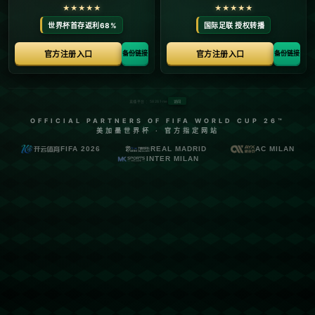
★★★★★
★★★★★
世界杯首存返利68%
国际足联 授权转播
官方注册入口
官方注册入口
备份链接
备份链接
直播平台 ：58261·me
访问
OFFICIAL PARTNERS OF FIFA WORLD CUP 26™
美加墨世界杯 · 官方指定网站
FIFA 2026
REAL MADRID
AC MILAN
INTER MILAN