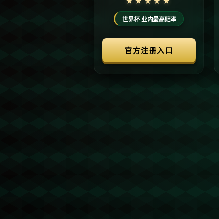
★★★★★
世界杯 业内最高赔率
官方注册入口