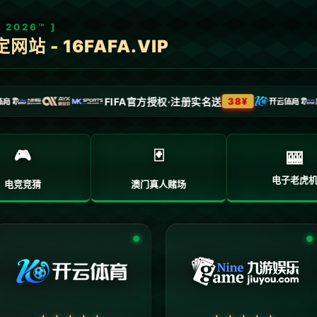
 2026™ ]
站 - 16FAFA.VIP
FIFA官方授权·注册实名送
38¥
🎮
🃏
🎰
电子老虎
电竞竞猜
澳门真人赌场